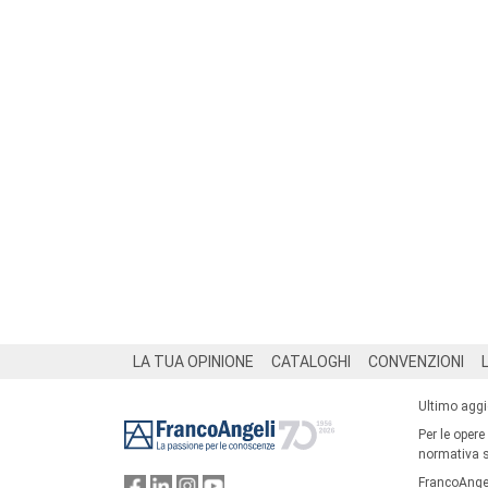
Footer
LA TUA OPINIONE
CATALOGHI
CONVENZIONI
Ultimo agg
Per le opere
normativa su
FrancoAngel