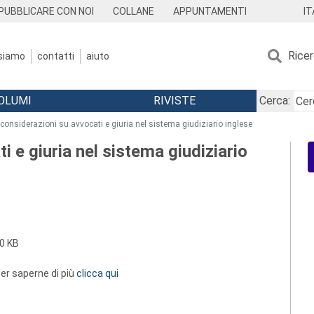
IT
PUBBLICARE CON NOI
COLLANE
APPUNTAMENTI
Rice
 siamo
contatti
aiuto
OLUMI
RIVISTE
Cerca:
 considerazioni su avvocati e giuria nel sistema giudiziario inglese
i e giuria nel sistema giudiziario
0 KB
 per saperne di più
clicca qui