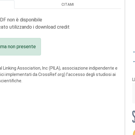
CITAMI
PDF non è disponibile
ato utilizzando i download credit
ima non presente
←
←
 Linking Association, Inc (PILA), associazione indipendente e
ogici implementati da CrossRef.org) l’accesso degli studiosi ai
L
scientifiche.