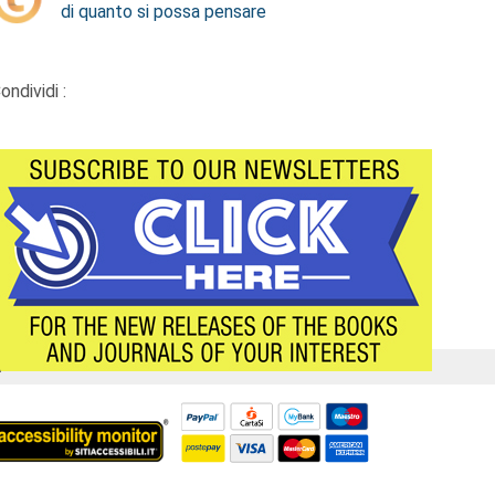
di quanto si possa pensare
ondividi :
Á