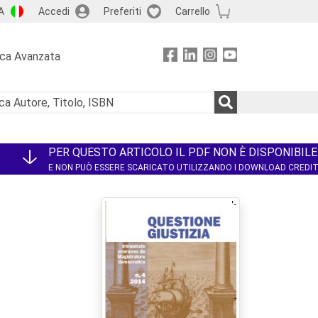
A
Accedi
Preferiti
Carrello
rca Avanzata
PER QUESTO ARTICOLO IL PDF NON È DISPONIBILE
E NON PUÒ ESSERE SCARICATO UTILIZZANDO I DOWNLOAD CREDI