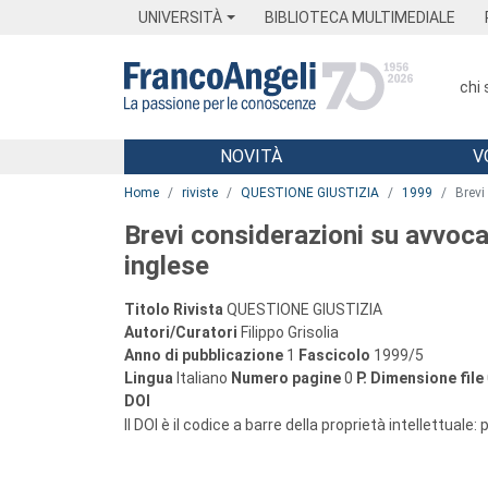
Menu
Main content
Footer
Menu
UNIVERSITÀ
BIBLIOTECA MULTIMEDIALE
chi
NOVITÀ
V
Main content
Home
riviste
QUESTIONE GIUSTIZIA
1999
Brevi
Brevi considerazioni su avvocat
inglese
Titolo Rivista
QUESTIONE GIUSTIZIA
Autori/Curatori
Filippo Grisolia
Anno di pubblicazione
1
Fascicolo
1999/5
Lingua
Italiano
Numero pagine
0
P.
Dimensione file
DOI
Il DOI è il codice a barre della proprietà intellettuale: