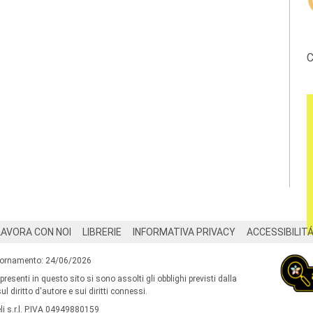
C
LAVORA CON NOI
LIBRERIE
INFORMATIVA PRIVACY
ACCESSIBILIT
iornamento: 24/06/2026
 presenti in questo sito si sono assolti gli obblighi previsti dalla
l diritto d'autore e sui diritti connessi.
i s.r.l. P.IVA 04949880159