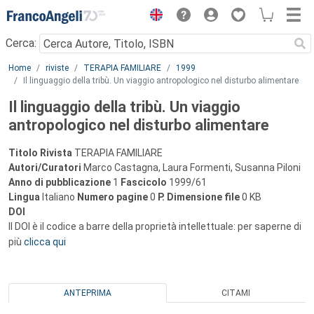
Menu
Cerca:
Main content
Home
riviste
TERAPIA FAMILIARE
1999
Il linguaggio della tribù. Un viaggio antropologico nel disturbo alimentare
Il linguaggio della tribù. Un viaggio
antropologico nel disturbo alimentare
Titolo Rivista
TERAPIA FAMILIARE
Autori/Curatori
Marco Castagna, Laura Formenti, Susanna Piloni
Anno di pubblicazione
1
Fascicolo
1999/61
Lingua
Italiano
Numero pagine
0
P.
Dimensione file
0 KB
DOI
Il DOI è il codice a barre della proprietà intellettuale: per saperne di
più
clicca qui
ANTEPRIMA
CITAMI