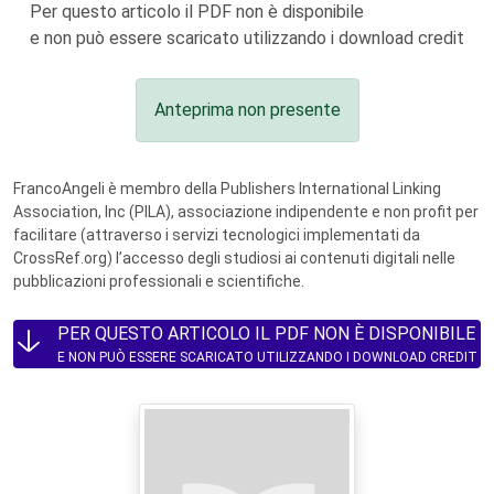
Per questo articolo il PDF non è disponibile
e non può essere scaricato utilizzando i download credit
Anteprima non presente
FrancoAngeli è membro della Publishers International Linking
Association, Inc (PILA), associazione indipendente e non profit per
facilitare (attraverso i servizi tecnologici implementati da
CrossRef.org) l’accesso degli studiosi ai contenuti digitali nelle
pubblicazioni professionali e scientifiche.
PER QUESTO ARTICOLO IL PDF NON È DISPONIBILE
E NON PUÒ ESSERE SCARICATO UTILIZZANDO I DOWNLOAD CREDIT