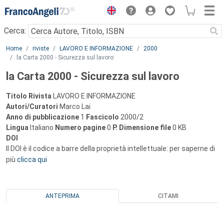
Menu
Cerca:
Main content
Home
riviste
LAVORO E INFORMAZIONE
2000
la Carta 2000 - Sicurezza sul lavoro
la Carta 2000 - Sicurezza sul lavoro
Titolo Rivista
LAVORO E INFORMAZIONE
Autori/Curatori
Marco Lai
Anno di pubblicazione
1
Fascicolo
2000/2
Lingua
Italiano
Numero pagine
0
P.
Dimensione file
0 KB
DOI
Il DOI è il codice a barre della proprietà intellettuale: per saperne di
più
clicca qui
ANTEPRIMA
CITAMI