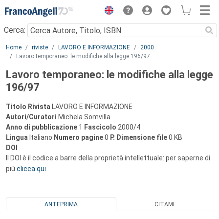
Menu
Cerca:
Main content
Home
riviste
LAVORO E INFORMAZIONE
2000
Lavoro temporaneo: le modifiche alla legge 196/97
Lavoro temporaneo: le modifiche alla legge
196/97
Titolo Rivista
LAVORO E INFORMAZIONE
Autori/Curatori
Michela Somvilla
Anno di pubblicazione
1
Fascicolo
2000/4
Lingua
Italiano
Numero pagine
0
P.
Dimensione file
0 KB
DOI
Il DOI è il codice a barre della proprietà intellettuale: per saperne di
più
clicca qui
ANTEPRIMA
CITAMI