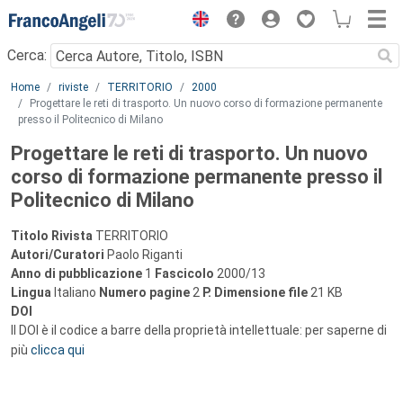
Menu
Cerca:
Main content
Home
riviste
TERRITORIO
2000
Progettare le reti di trasporto. Un nuovo corso di formazione permanente
presso il Politecnico di Milano
Progettare le reti di trasporto. Un nuovo
corso di formazione permanente presso il
Politecnico di Milano
Titolo Rivista
TERRITORIO
Autori/Curatori
Paolo Riganti
Anno di pubblicazione
1
Fascicolo
2000/13
Lingua
Italiano
Numero pagine
2
P.
Dimensione file
21 KB
DOI
Il DOI è il codice a barre della proprietà intellettuale: per saperne di
più
clicca qui