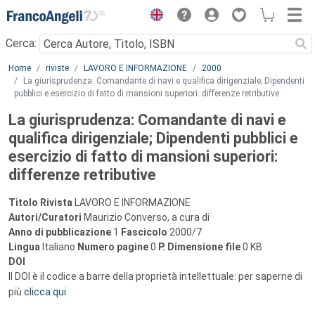
Menu
Cerca:
Main content
Home
riviste
LAVORO E INFORMAZIONE
2000
La giurisprudenza: Comandante di navi e qualifica dirigenziale; Dipendenti
pubblici e esercizio di fatto di mansioni superiori: differenze retributive
La giurisprudenza: Comandante di navi e
qualifica dirigenziale; Dipendenti pubblici e
esercizio di fatto di mansioni superiori:
differenze retributive
Titolo Rivista
LAVORO E INFORMAZIONE
Autori/Curatori
Maurizio Converso, a cura di
Anno di pubblicazione
1
Fascicolo
2000/7
Lingua
Italiano
Numero pagine
0
P.
Dimensione file
0 KB
DOI
Il DOI è il codice a barre della proprietà intellettuale: per saperne di
più
clicca qui