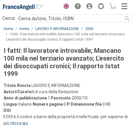
Menu
Cerca:
Main content
Home
riviste
LAVORO E INFORMAZIONE
2000
I fatti: Il lavoratore introvabile; Mancano 100 mila nel terziario avanzato;
L'esercito dei disoccupati cronici; Il rapporto Istat 1999
I fatti: Il lavoratore introvabile; Mancano
100 mila nel terziario avanzato; L'esercito
dei disoccupati cronici; Il rapporto Istat
1999
Titolo Rivista
LAVORO E INFORMAZIONE
Autori/Curatori
A cura della Redazione
Anno di pubblicazione
1
Fascicolo
2000/10
Lingua
Italiano
Numero pagine
0
P.
Dimensione file
0 KB
DOI
Il DOI è il codice a barre della proprietà intellettuale: per saperne di
più
clicca qui