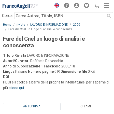
Menu
Cerca:
Main content
Home
riviste
LAVORO E INFORMAZIONE
2000
Fare del Cnel un luogo di analisi e conoscenza
Fare del Cnel un luogo di analisi e
conoscenza
Titolo Rivista
LAVORO E INFORMAZIONE
Autori/Curatori
Raffaele Delvecchio
Anno di pubblicazione
1
Fascicolo
2000/18
Lingua
Italiano
Numero pagine
0
P.
Dimensione file
0 KB
DOI
Il DOI è il codice a barre della proprietà intellettuale: per saperne di
più
clicca qui
ANTEPRIMA
CITAMI