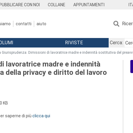
IT
PUBBLICARE CON NOI
COLLANE
APPUNTAMENTI
Rice
 siamo
contatti
aiuto
OLUMI
RIVISTE
Cerca:
a Giurisprudenza: Dimissioni di lavoratrice madre e indennità sostitutiva del preavvis
di lavoratrice madre e indennità
a della privacy e diritto del lavoro
0 KB
 per saperne di più
clicca qui