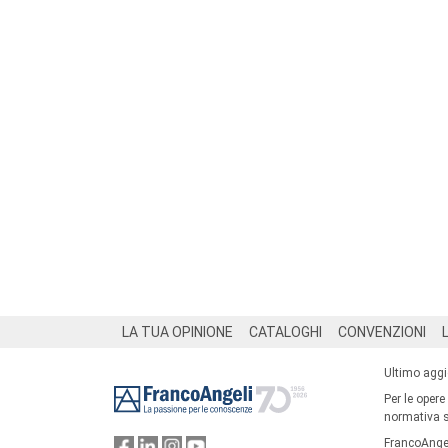
Footer
LA TUA OPINIONE
CATALOGHI
CONVENZIONI
Ultimo agg
Per le opere
normativa su
FrancoAngel