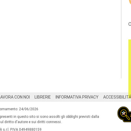
C
LAVORA CON NOI
LIBRERIE
INFORMATIVA PRIVACY
ACCESSIBILIT
iornamento: 24/06/2026
 presenti in questo sito si sono assolti gli obblighi previsti dalla
l diritto d'autore e sui diritti connessi.
i s.r.l. P.IVA 04949880159