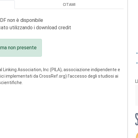
CITAMI
PDF non è disponibile
ato utilizzando i download credit
ima non presente
←
←
 Linking Association, Inc (PILA), associazione indipendente e
ogici implementati da CrossRef.org) l’accesso degli studiosi ai
L
scientifiche.