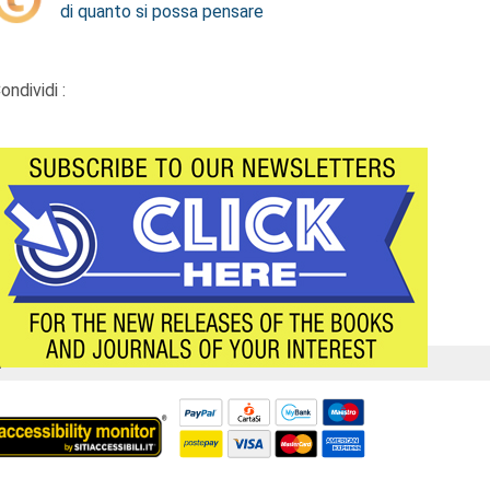
di quanto si possa pensare
ondividi :
Á