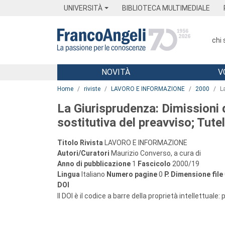
Menu
Main content
Footer
Menu
UNIVERSITÀ
BIBLIOTECA MULTIMEDIALE
chi
NOVITÀ
V
Main content
Home
riviste
LAVORO E INFORMAZIONE
2000
L
La Giurisprudenza: Dimissioni 
sostitutiva del preavviso; Tutel
Titolo Rivista
LAVORO E INFORMAZIONE
Autori/Curatori
Maurizio Converso, a cura di
Anno di pubblicazione
1
Fascicolo
2000/19
Lingua
Italiano
Numero pagine
0
P.
Dimensione file
DOI
Il DOI è il codice a barre della proprietà intellettuale: