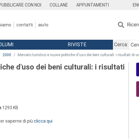
EN
PUBBLICARE CON NOI
COLLANE
APPUNTAMENTI
Ricer
 siamo
contatti
aiuto
OLUMI
RIVISTE
Cerca:
2000
Mercato turistico e nuove politiche d'uso dei beni culturali: i risultati di 
he d'uso dei beni culturali: i risultati
e
1293 KB
 per saperne di più
clicca qui