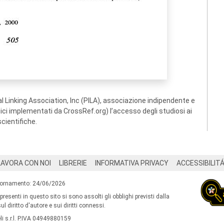
 Linking Association, Inc (PILA), associazione indipendente e
ogici implementati da CrossRef.org) l’accesso degli studiosi ai
scientifiche.
LAVORA CON NOI
LIBRERIE
INFORMATIVA PRIVACY
ACCESSIBILIT
iornamento: 24/06/2026
 presenti in questo sito si sono assolti gli obblighi previsti dalla
l diritto d'autore e sui diritti connessi.
i s.r.l. P.IVA 04949880159