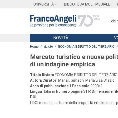
Menu
Main content
Footer
Menu
UNIVERSITÀ
BIBLIOTECA MULTIMEDIALE
chi
NOVITÀ
V
Main content
Home
riviste
ECONOMIA E DIRITTO DEL TERZIARIO
Mercato turistico e nuove politic
di un'indagine empirica
Titolo Rivista
ECONOMIA E DIRITTO DEL TERZIARIO
Autori/Curatori
Maria I. Simeon, Marialuisa Stazio
Anno di pubblicazione
1
Fascicolo
2000/2
Lingua
Italiano
Numero pagine
31
P.
Dimensione fil
DOI
Il DOI è il codice a barre della proprietà intellettuale: