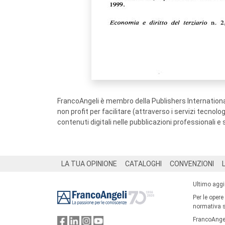
FrancoAngeli è membro della Publishers International
non profit per facilitare (attraverso i servizi tecnol
contenuti digitali nelle pubblicazioni professionali e 
Footer
LA TUA OPINIONE
CATALOGHI
CONVENZIONI
Ultimo agg
Per le opere
normativa su
FrancoAngel