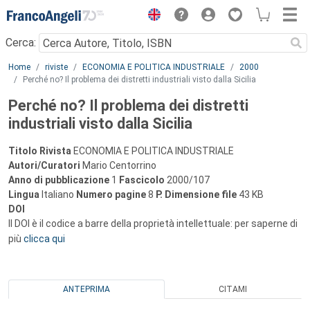
Menu
Cerca:
Main content
Home
riviste
ECONOMIA E POLITICA INDUSTRIALE
2000
Perché no? Il problema dei distretti industriali visto dalla Sicilia
Perché no? Il problema dei distretti
industriali visto dalla Sicilia
Titolo Rivista
ECONOMIA E POLITICA INDUSTRIALE
Autori/Curatori
Mario Centorrino
Anno di pubblicazione
1
Fascicolo
2000/107
Lingua
Italiano
Numero pagine
8
P.
Dimensione file
43 KB
DOI
Il DOI è il codice a barre della proprietà intellettuale: per saperne di
più
clicca qui
ANTEPRIMA
CITAMI