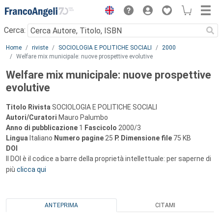
Menu
Cerca:
Main content
Home
riviste
SOCIOLOGIA E POLITICHE SOCIALI
2000
Welfare mix municipale: nuove prospettive evolutive
Welfare mix municipale: nuove prospettive
evolutive
Titolo Rivista
SOCIOLOGIA E POLITICHE SOCIALI
Autori/Curatori
Mauro Palumbo
Anno di pubblicazione
1
Fascicolo
2000/3
Lingua
Italiano
Numero pagine
25
P.
Dimensione file
75 KB
DOI
Il DOI è il codice a barre della proprietà intellettuale: per saperne di
più
clicca qui
ANTEPRIMA
CITAMI