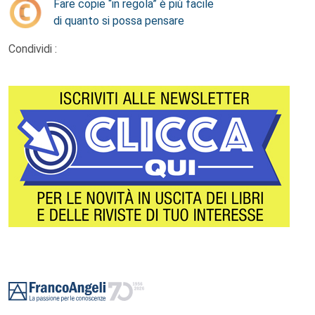
Fare copie “in regola” è più facile
di quanto si possa pensare
Condividi :
Footer