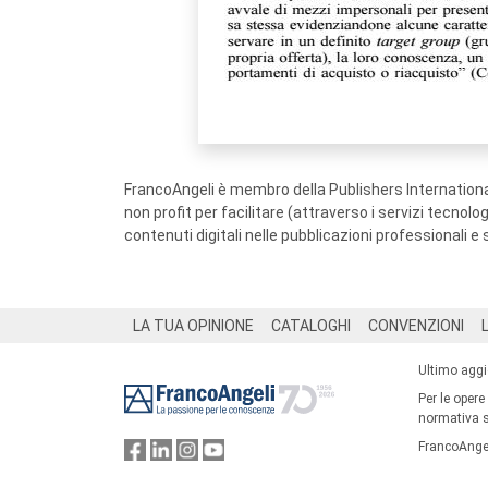
FrancoAngeli è membro della Publishers International
non profit per facilitare (attraverso i servizi tecnol
contenuti digitali nelle pubblicazioni professionali e 
Footer
LA TUA OPINIONE
CATALOGHI
CONVENZIONI
Ultimo agg
Per le opere
normativa su
FrancoAngel