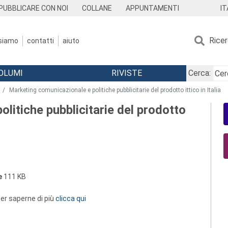
IT
PUBBLICARE CON NOI
COLLANE
APPUNTAMENTI
Rice
 siamo
contatti
aiuto
OLUMI
RIVISTE
Cerca:
Marketing comunicazionale e politiche pubblicitarie del prodotto ittico in Italia
litiche pubblicitarie del prodotto
e
111 KB
 per saperne di più
clicca qui