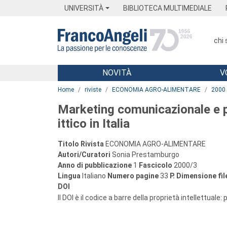
Menu
Main content
Footer
Menu
UNIVERSITÀ
BIBLIOTECA MULTIMEDIALE
chi
NOVITÀ
V
Main content
Home
riviste
ECONOMIA AGRO-ALIMENTARE
2000
Marketing comunicazionale e po
ittico in Italia
Titolo Rivista
ECONOMIA AGRO-ALIMENTARE
Autori/Curatori
Sonia Prestamburgo
Anno di pubblicazione
1
Fascicolo
2000/3
Lingua
Italiano
Numero pagine
33
P.
Dimensione fil
DOI
Il DOI è il codice a barre della proprietà intellettuale: