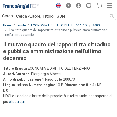
Menu
Cerca:
Main content
Home
riviste
ECONOMIA E DIRITTO DEL TERZIARIO
2000
Il mutato quadro dei rapporti tra cittadino e pubblica amministrazione
nell'ultimo decennio
Il mutato quadro dei rapporti tra cittadino
e pubblica amministrazione nell'ultimo
decennio
Titolo Rivista
ECONOMIA E DIRITTO DEL TERZIARIO
Autori/Curatori
Piergiorgio Alberti
Anno di pubblicazione
1
Fascicolo
2000/3
Lingua
Italiano
Numero pagine
10
P.
Dimensione file
44 KB
DOI
Il DOI è il codice a barre della proprietà intellettuale: per saperne di
più
clicca qui