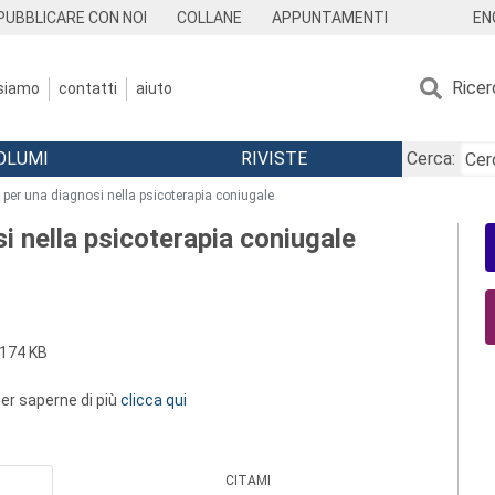
EN
PUBBLICARE CON NOI
COLLANE
APPUNTAMENTI
Ricer
 siamo
contatti
aiuto
OLUMI
RIVISTE
Cerca:
per una diagnosi nella psicoterapia coniugale
i nella psicoterapia coniugale
174 KB
 per saperne di più
clicca qui
CITAMI