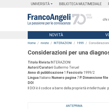
Menu
Main content
Footer
Menu
UNIVERSITÀ
BIBLIOTECA MULTIMEDIALE
chi
NOVITÀ
V
Main content
Home
riviste
INTERAZIONI
1999
Considerazioni 
Considerazioni per una diagnos
Titolo Rivista
INTERAZIONI
Autori/Curatori
Guillermo Teruel
Anno di pubblicazione
1
Fascicolo
1999/2
Lingua
Italiano
Numero pagine
7
P.
Dimensione file
DOI
Il DOI è il codice a barre della proprietà intellettuale:
ANTEPRIMA