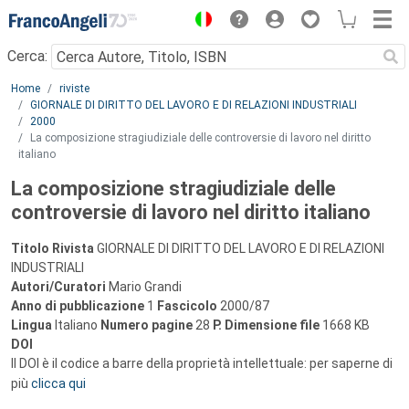
Menu
Cerca:
Main content
Home
riviste
GIORNALE DI DIRITTO DEL LAVORO E DI RELAZIONI INDUSTRIALI
2000
La composizione stragiudiziale delle controversie di lavoro nel diritto
italiano
La composizione stragiudiziale delle
controversie di lavoro nel diritto italiano
Titolo Rivista
GIORNALE DI DIRITTO DEL LAVORO E DI RELAZIONI
INDUSTRIALI
Autori/Curatori
Mario Grandi
Anno di pubblicazione
1
Fascicolo
2000/87
Lingua
Italiano
Numero pagine
28
P.
Dimensione file
1668 KB
DOI
Il DOI è il codice a barre della proprietà intellettuale: per saperne di
più
clicca qui