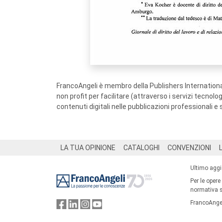
FrancoAngeli è membro della Publishers International
non profit per facilitare (attraverso i servizi tecnol
contenuti digitali nelle pubblicazioni professionali e 
Footer
LA TUA OPINIONE
CATALOGHI
CONVENZIONI
Ultimo agg
Per le opere
normativa su
FrancoAngel