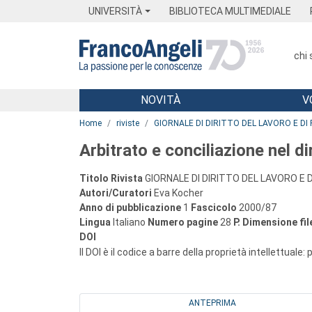
Menu
Main content
Footer
Menu
UNIVERSITÀ
BIBLIOTECA MULTIMEDIALE
chi
NOVITÀ
V
Main content
Home
riviste
GIORNALE DI DIRITTO DEL LAVORO E DI 
Arbitrato e conciliazione nel di
Titolo Rivista
GIORNALE DI DIRITTO DEL LAVORO E D
Autori/Curatori
Eva Kocher
Anno di pubblicazione
1
Fascicolo
2000/87
Lingua
Italiano
Numero pagine
28
P.
Dimensione fil
DOI
Il DOI è il codice a barre della proprietà intellettuale:
ANTEPRIMA