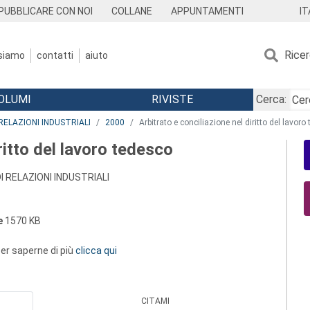
IT
PUBBLICARE CON NOI
COLLANE
APPUNTAMENTI
Rice
 siamo
contatti
aiuto
OLUMI
RIVISTE
Cerca:
RELAZIONI INDUSTRIALI
2000
Arbitrato e conciliazione nel diritto del lavoro
ritto del lavoro tedesco
I RELAZIONI INDUSTRIALI
e
1570 KB
 per saperne di più
clicca qui
CITAMI