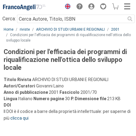
Menu
Cerca:
Main content
Home
riviste
ARCHIVIO DI STUDI URBANI E REGIONALI
2001
Condizioni per l'efficacia dei programmi di riqualificazione nell'ottica dello
sviluppo locale
Condizioni per l'efficacia dei programmi di
riqualificazione nell'ottica dello sviluppo
locale
Titolo Rivista
ARCHIVIO DI STUDI URBANI E REGIONALI
Autori/Curatori
Giovanni Laino
Anno di pubblicazione
2001
Fascicolo
2001/70
Lingua
Italiano
Numero pagine
30
P.
Dimensione file
213 KB
DOI
Il DOI è il codice a barre della proprietà intellettuale: per saperne di
più
clicca qui