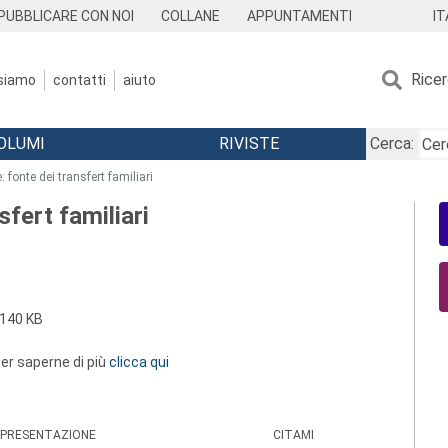
IT
PUBBLICARE CON NOI
COLLANE
APPUNTAMENTI
Rice
 siamo
contatti
aiuto
OLUMI
RIVISTE
Cerca:
e: fonte dei transfert familiari
sfert familiari
140 KB
 per saperne di più
clicca qui
PRESENTAZIONE
CITAMI