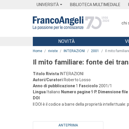
Menu
Main content
Footer
Menu
UNIVERSITÀ
BIBLIOTECA MULTIMEDIALE
chi
NOVITÀ
V
Main content
Home
riviste
INTERAZIONI
2001
Il mito familiar
Il mito familiare: fonte dei tran
Titolo Rivista
INTERAZIONI
Autori/Curatori
Roberto Losso
Anno di pubblicazione
1
Fascicolo
2001/1
Lingua
Italiano
Numero pagine
9
P.
Dimensione file
DOI
Il DOI è il codice a barre della proprietà intellettuale:
ANTEPRIMA