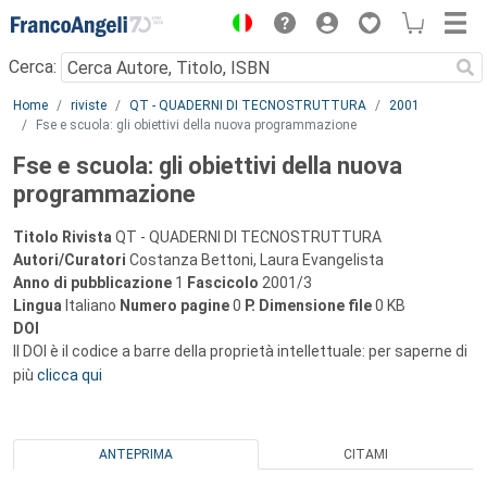
Menu
Cerca:
Main content
Home
riviste
QT - QUADERNI DI TECNOSTRUTTURA
2001
Fse e scuola: gli obiettivi della nuova programmazione
Fse e scuola: gli obiettivi della nuova
programmazione
Titolo Rivista
QT - QUADERNI DI TECNOSTRUTTURA
Autori/Curatori
Costanza Bettoni, Laura Evangelista
Anno di pubblicazione
1
Fascicolo
2001/3
Lingua
Italiano
Numero pagine
0
P.
Dimensione file
0 KB
DOI
Il DOI è il codice a barre della proprietà intellettuale: per saperne di
più
clicca qui
ANTEPRIMA
CITAMI