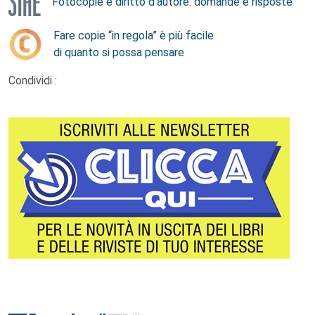
Fotocopie e diritto d’autore: domande e risposte
Fare copie “in regola” è più facile
di quanto si possa pensare
Condividi :
Footer