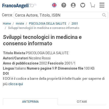
Menu
Cerca:
Main content
Home
riviste
PSICOLOGIA DELLA SALUTE
2001
Sviluppi tecnologici in medicina e consenso informato
Sviluppi tecnologici in medicina e
consenso informato
Titolo Rivista
PSICOLOGIA DELLA SALUTE
Autori/Curatori
Nicolino Rossi
Anno di pubblicazione
2002
Fascicolo
2001/1
Lingua
Italiano
Numero pagine
9
P.
Dimensione file
100 KB
DOI
Il DOI è il codice a barre della proprietà intellettuale: per saperne di
più
clicca qui
ANTEPRIMA
CITAMI