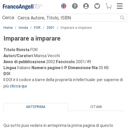
Menu
Cerca:
Main content
Home
riviste
FOR
2001
Imparare a imparare
Imparare a imparare
Titolo Rivista
FOR
Autori/Curatori
Marisa Vecchi
Anno di pubblicazione
2002
Fascicolo
2001/49
Lingua
Italiano
Numero pagine
6
P.
Dimensione file
35 KB
DOI
Il DOI è il codice a barre della proprietà intellettuale: per saperne di
più
clicca qui
ANTEPRIMA
CITAMI
Qui sotto puoi vedere in anteprima la prima pagina di questo