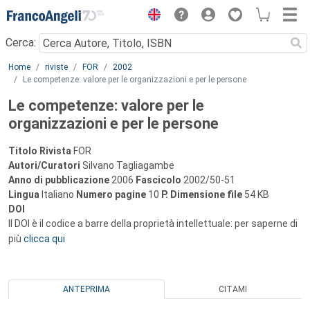
Menu
Cerca:
Main content
Home
riviste
FOR
2002
Le competenze: valore per le organizzazioni e per le persone
Le competenze: valore per le
organizzazioni e per le persone
Titolo Rivista
FOR
Autori/Curatori
Silvano Tagliagambe
Anno di pubblicazione
2006
Fascicolo
2002/50-51
Lingua
Italiano
Numero pagine
10
P.
Dimensione file
54 KB
DOI
Il DOI è il codice a barre della proprietà intellettuale: per saperne di
più
clicca qui
ANTEPRIMA
CITAMI