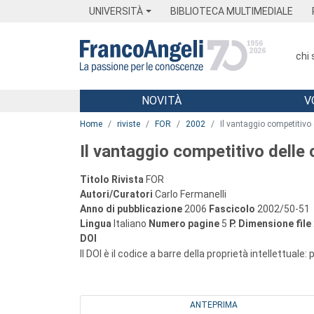
Menu
Main content
Footer
Menu
UNIVERSITÀ
BIBLIOTECA MULTIMEDIALE
chi
NOVITÀ
V
Main content
Home
riviste
FOR
2002
Il vantaggio competitivo
Il vantaggio competitivo dell
Titolo Rivista
FOR
Autori/Curatori
Carlo Fermanelli
Anno di pubblicazione
2006
Fascicolo
2002/50-51
Lingua
Italiano
Numero pagine
5
P.
Dimensione file
DOI
Il DOI è il codice a barre della proprietà intellettuale:
ANTEPRIMA