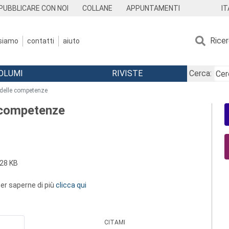
IT
PUBBLICARE CON NOI
COLLANE
APPUNTAMENTI
Rice
 siamo
contatti
aiuto
OLUMI
RIVISTE
Cerca:
 delle competenze
e competenze
28 KB
 per saperne di più
clicca qui
CITAMI