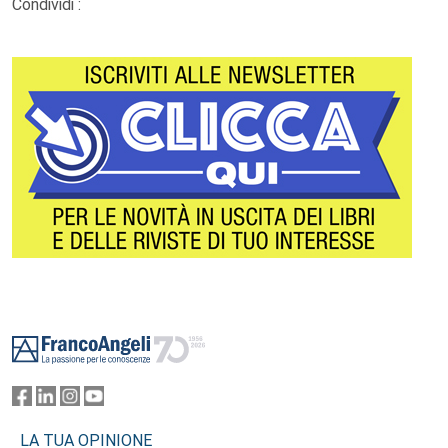
Condividi :
Footer
LA TUA OPINIONE