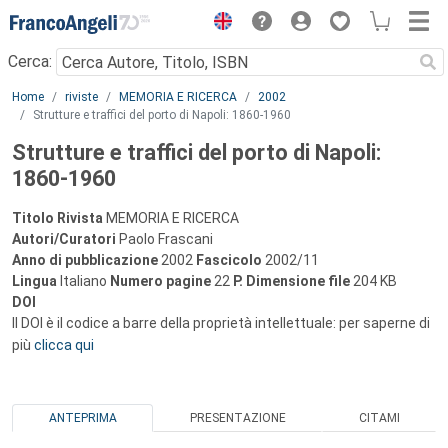
Menu
Cerca:
Main content
Home
riviste
MEMORIA E RICERCA
2002
Strutture e traffici del porto di Napoli: 1860-1960
Strutture e traffici del porto di Napoli:
1860-1960
Titolo Rivista
MEMORIA E RICERCA
Autori/Curatori
Paolo Frascani
Anno di pubblicazione
2002
Fascicolo
2002/11
Lingua
Italiano
Numero pagine
22
P.
Dimensione file
204 KB
DOI
Il DOI è il codice a barre della proprietà intellettuale: per saperne di
più
clicca qui
ANTEPRIMA
PRESENTAZIONE
CITAMI