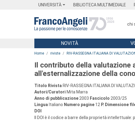
Menu
Main content
Footer
Menu
UNIVERSITÀ
BIBLIOTECA MULTIMEDIALE
chi
NOVITÀ
V
Main content
Home
riviste
RIV-RASSEGNA ITALIANA DI VALUTAZIO
Il contributo della valutazione 
all'esternalizzazione della co
Titolo Rivista
RIV-RASSEGNA ITALIANA DI VALUTAZ
Autori/Curatori
Mita Marra
Anno di pubblicazione
2003
Fascicolo
2003/25
Lingua
Italiano
Numero pagine
12
P.
Dimensione fil
DOI
Il DOI è il codice a barre della proprietà intellettuale: