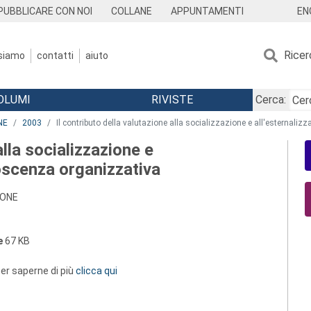
EN
PUBBLICARE CON NOI
COLLANE
APPUNTAMENTI
Ricer
 siamo
contatti
aiuto
OLUMI
RIVISTE
Cerca:
NE
2003
Il contributo della valutazione alla socializzazione e all'esternali
alla socializzazione e
noscenza organizzativa
IONE
e
67 KB
 per saperne di più
clicca qui