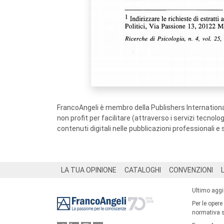
FrancoAngeli è membro della Publishers International
non profit per facilitare (attraverso i servizi tecnol
contenuti digitali nelle pubblicazioni professionali e 
Footer
LA TUA OPINIONE
CATALOGHI
CONVENZIONI
Ultimo agg
Per le opere
normativa su