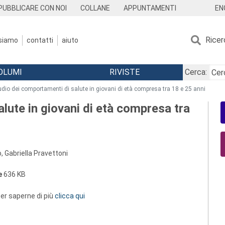
EN
PUBBLICARE CON NOI
COLLANE
APPUNTAMENTI
Ricer
 siamo
contatti
aiuto
OLUMI
RIVISTE
Cerca:
udio dei comportamenti di salute in giovani di età compresa tra 18 e 25 anni
lute in giovani di età compresa tra
 Gabriella Pravettoni
e
636 KB
 per saperne di più
clicca qui