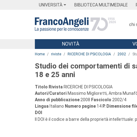
Menu
Main content
Footer
Menu
UNIVERSITÀ
BIBLIOTECA MULTIMEDIALE
chi
NOVITÀ
V
Main content
Home
riviste
RICERCHE DI PSICOLOGIA
2002
St
Studio dei comportamenti di sa
18 e 25 anni
Titolo Rivista
RICERCHE DI PSICOLOGIA
Autori/Curatori
Massimo Miglioretti, Ambra Munafò,
Anno di pubblicazione
2008
Fascicolo
2002/4
Lingua
Italiano
Numero pagine
14
P.
Dimensione fil
DOI
Il DOI è il codice a barre della proprietà intellettuale: