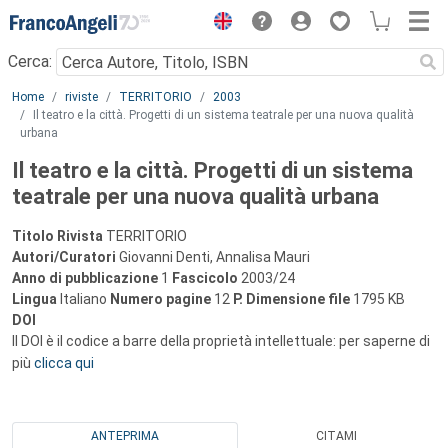
Menu
Cerca:
Main content
Home
riviste
TERRITORIO
2003
Il teatro e la città. Progetti di un sistema teatrale per una nuova qualità
urbana
Il teatro e la città. Progetti di un sistema
teatrale per una nuova qualità urbana
Titolo Rivista
TERRITORIO
Autori/Curatori
Giovanni Denti, Annalisa Mauri
Anno di pubblicazione
1
Fascicolo
2003/24
Lingua
Italiano
Numero pagine
12
P.
Dimensione file
1795 KB
DOI
Il DOI è il codice a barre della proprietà intellettuale: per saperne di
più
clicca qui
ANTEPRIMA
CITAMI