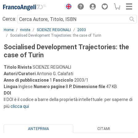
Menu
Cerca:
Main content
Home
riviste
SCIENZE REGIONALI
2003
Socialised Development Trajectories: the case of Turin
Socialised Development Trajectories: the
case of Turin
Titolo Rivista
SCIENZE REGIONALI
Autori/Curatori
Antonio G. Calafati
Anno di pubblicazione
1
Fascicolo
2003/1
Lingua
Inglese
Numero pagine
8
P.
Dimensione file
47 KB
DOI
Il DOI è il codice a barre della proprietà intellettuale: per saperne di
più
clicca qui
ANTEPRIMA
CITAMI