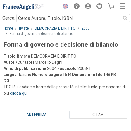
Menu
Cerca:
Main content
Home
riviste
DEMOCRAZIA E DIRITTO
2003
Forma di governo e decisione di bilancio
Forma di governo e decisione di bilancio
Titolo Rivista
DEMOCRAZIA E DIRITTO
Autori/Curatori
Marcello Degni
Anno di pubblicazione
2004
Fascicolo
2003/1
Lingua
Italiano
Numero pagine
16
P.
Dimensione file
148 KB
DOI
Il DOI è il codice a barre della proprietà intellettuale: per saperne di
più
clicca qui
ANTEPRIMA
CITAMI