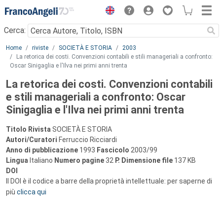
Menu
Cerca:
Main content
Home
riviste
SOCIETÀ E STORIA
2003
La retorica dei costi. Convenzioni contabili e stili manageriali a confronto:
Oscar Sinigaglia e l'Ilva nei primi anni trenta
La retorica dei costi. Convenzioni contabili
e stili manageriali a confronto: Oscar
Sinigaglia e l'Ilva nei primi anni trenta
Titolo Rivista
SOCIETÀ E STORIA
Autori/Curatori
Ferruccio Ricciardi
Anno di pubblicazione
1993
Fascicolo
2003/99
Lingua
Italiano
Numero pagine
32
P.
Dimensione file
137 KB
DOI
Il DOI è il codice a barre della proprietà intellettuale: per saperne di
più
clicca qui