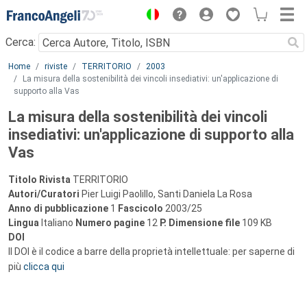
Menu
Cerca:
Main content
Home
riviste
TERRITORIO
2003
La misura della sostenibilità dei vincoli insediativi: un'applicazione di
supporto alla Vas
La misura della sostenibilità dei vincoli
insediativi: un'applicazione di supporto alla
Vas
Titolo Rivista
TERRITORIO
Autori/Curatori
Pier Luigi Paolillo, Santi Daniela La Rosa
Anno di pubblicazione
1
Fascicolo
2003/25
Lingua
Italiano
Numero pagine
12
P.
Dimensione file
109 KB
DOI
Il DOI è il codice a barre della proprietà intellettuale: per saperne di
più
clicca qui