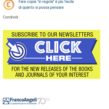
Fare copie “in regola” è più facile
di quanto si possa pensare
Condividi :
Footer