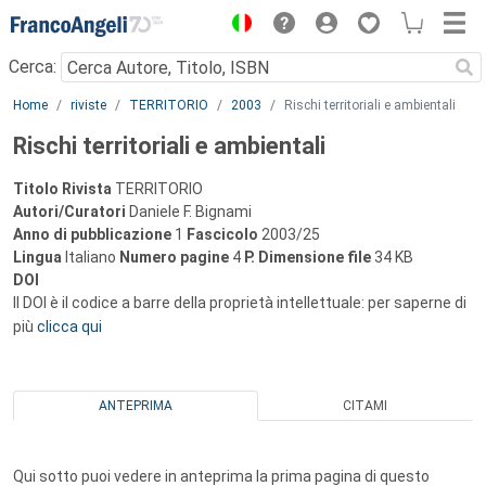
Menu
Cerca:
Main content
Home
riviste
TERRITORIO
2003
Rischi territoriali e ambientali
Rischi territoriali e ambientali
Titolo Rivista
TERRITORIO
Autori/Curatori
Daniele F. Bignami
Anno di pubblicazione
1
Fascicolo
2003/25
Lingua
Italiano
Numero pagine
4
P.
Dimensione file
34 KB
DOI
Il DOI è il codice a barre della proprietà intellettuale: per saperne di
più
clicca qui
ANTEPRIMA
CITAMI
Qui sotto puoi vedere in anteprima la prima pagina di questo