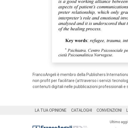
FrancoAngeli è membro della Publishers International
non profit per facilitare (attraverso i servizi tecnol
contenuti digitali nelle pubblicazioni professionali e 
Footer
LA TUA OPINIONE
CATALOGHI
CONVENZIONI
Ultimo agg