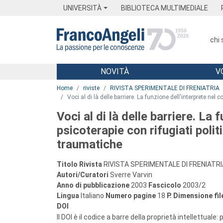
Menu
Main content
Footer
Menu
UNIVERSITÀ
BIBLIOTECA MULTIMEDIALE
chi
NOVITÀ
V
Main content
Home
riviste
RIVISTA SPERIMENTALE DI FRENIATRIA
Voci al di là delle barriere. La funzione dell'interprete nel 
Voci al di là delle barriere. La 
psicoterapie con rifugiati polit
traumatiche
Titolo Rivista
RIVISTA SPERIMENTALE DI FRENIATRI
Autori/Curatori
Sverre Varvin
Anno di pubblicazione
2003
Fascicolo
2003/2
Lingua
Italiano
Numero pagine
18
P.
Dimensione fil
DOI
Il DOI è il codice a barre della proprietà intellettuale: