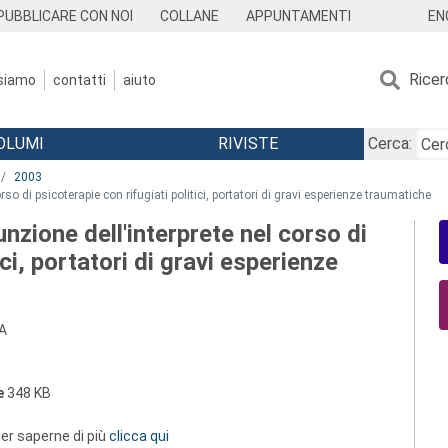
EN
PUBBLICARE CON NOI
COLLANE
APPUNTAMENTI
Ricer
 siamo
contatti
aiuto
OLUMI
RIVISTE
Cerca:
2003
corso di psicoterapie con rifugiati politici, portatori di gravi esperienze traumatiche
funzione dell'interprete nel corso di
ici, portatori di gravi esperienze
A
e
348 KB
 per saperne di più
clicca qui