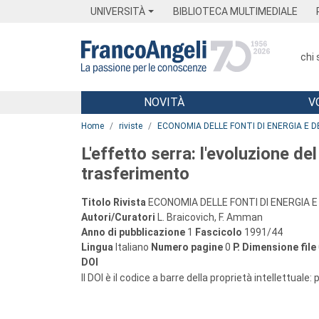
Menu
Main content
Footer
Menu
UNIVERSITÀ
BIBLIOTECA MULTIMEDIALE
chi
NOVITÀ
V
Main content
Home
riviste
ECONOMIA DELLE FONTI DI ENERGIA E D
L'effetto serra: l'evoluzione d
trasferimento
Titolo Rivista
ECONOMIA DELLE FONTI DI ENERGIA E
Autori/Curatori
L. Braicovich, F. Amman
Anno di pubblicazione
1
Fascicolo
1991/44
Lingua
Italiano
Numero pagine
0
P.
Dimensione file
DOI
Il DOI è il codice a barre della proprietà intellettuale: