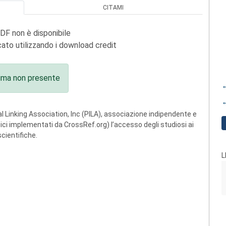
CITAMI
PDF non è disponibile
ato utilizzando i download credit
ima non presente
←
←
 Linking Association, Inc (PILA), associazione indipendente e
ogici implementati da CrossRef.org) l’accesso degli studiosi ai
scientifiche.
L