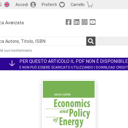
G
Accedi
Preferiti
Carrello
ca Avanzata
 del suo trasferimento
PER QUESTO ARTICOLO IL PDF NON È DISPONIBILE
E NON PUÒ ESSERE SCARICATO UTILIZZANDO I DOWNLOAD CREDI