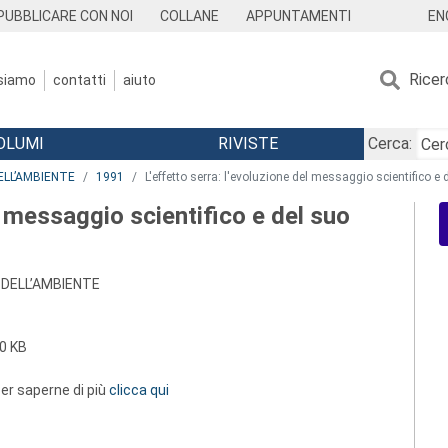
EN
PUBBLICARE CON NOI
COLLANE
APPUNTAMENTI
Ricer
 siamo
contatti
aiuto
OLUMI
RIVISTE
Cerca:
ELL’AMBIENTE
1991
L'effetto serra: l'evoluzione del messaggio scientifico e
el messaggio scientifico e del suo
 DELL’AMBIENTE
0 KB
 per saperne di più
clicca qui