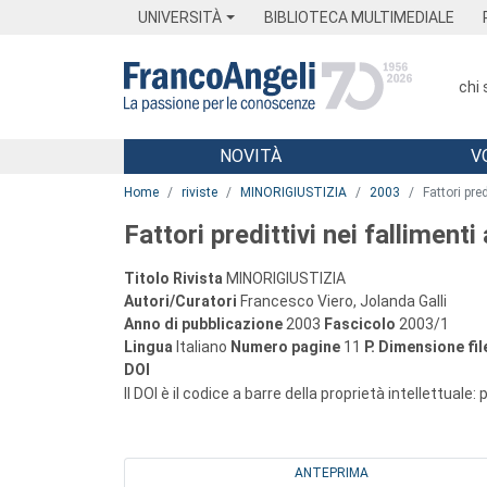
Menu
Main content
Footer
Menu
UNIVERSITÀ
BIBLIOTECA MULTIMEDIALE
chi
NOVITÀ
V
Main content
Home
riviste
MINORIGIUSTIZIA
2003
Fattori pred
Fattori predittivi nei fallimenti
Titolo Rivista
MINORIGIUSTIZIA
Autori/Curatori
Francesco Viero, Jolanda Galli
Anno di pubblicazione
2003
Fascicolo
2003/1
Lingua
Italiano
Numero pagine
11
P.
Dimensione fil
DOI
Il DOI è il codice a barre della proprietà intellettuale:
ANTEPRIMA