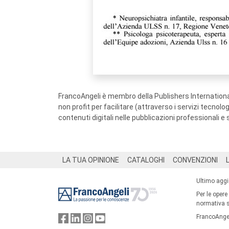
FrancoAngeli è membro della Publishers International
non profit per facilitare (attraverso i servizi tecnol
contenuti digitali nelle pubblicazioni professionali e 
Footer
LA TUA OPINIONE
CATALOGHI
CONVENZIONI
Ultimo agg
Per le opere
normativa su
FrancoAngel