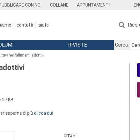
EN
PUBBLICARE CON NOI
COLLANE
APPUNTAMENTI
Ricer
 siamo
contatti
aiuto
OLUMI
RIVISTE
Cerca:
ittivi nei fallimenti adottivi
 adottivi
e
27 KB
 per saperne di più
clicca qui
CITAMI