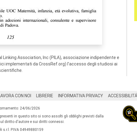
 Linking Association, Inc (PILA), associazione indipendente e
ogici implementati da CrossRef.org) l’accesso degli studiosi ai
scientifiche.
LAVORA CON NOI
LIBRERIE
INFORMATIVA PRIVACY
ACCESSIBILIT
iornamento: 24/06/2026
 presenti in questo sito si sono assolti gli obblighi previsti dalla
l diritto d'autore e sui diritti connessi.
i s.r.l. P.IVA 04949880159