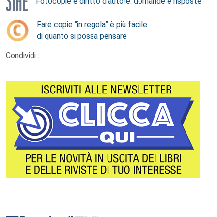
Fotocopie e diritto d’autore: domande e risposte
Fare copie “in regola” è più facile
di quanto si possa pensare
Condividi :
Footer