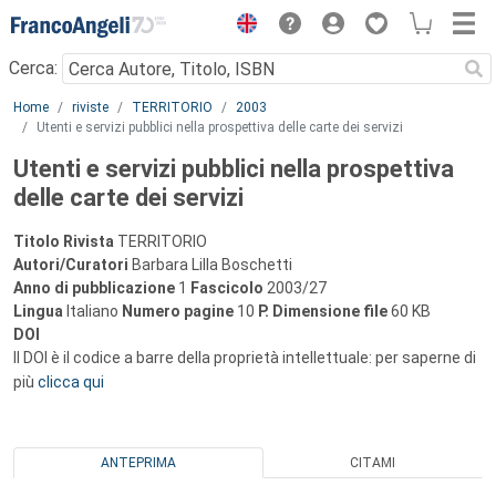
Menu
Cerca:
Main content
Home
riviste
TERRITORIO
2003
Utenti e servizi pubblici nella prospettiva delle carte dei servizi
Utenti e servizi pubblici nella prospettiva
delle carte dei servizi
Titolo Rivista
TERRITORIO
Autori/Curatori
Barbara Lilla Boschetti
Anno di pubblicazione
1
Fascicolo
2003/27
Lingua
Italiano
Numero pagine
10
P.
Dimensione file
60 KB
DOI
Il DOI è il codice a barre della proprietà intellettuale: per saperne di
più
clicca qui
ANTEPRIMA
CITAMI