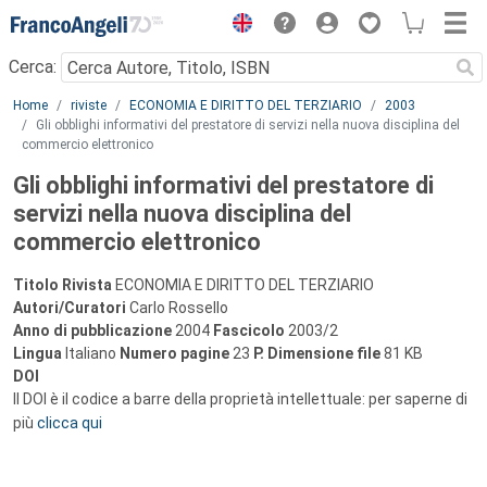
Menu
Cerca:
Main content
Home
riviste
ECONOMIA E DIRITTO DEL TERZIARIO
2003
Gli obblighi informativi del prestatore di servizi nella nuova disciplina del
commercio elettronico
Gli obblighi informativi del prestatore di
servizi nella nuova disciplina del
commercio elettronico
Titolo Rivista
ECONOMIA E DIRITTO DEL TERZIARIO
Autori/Curatori
Carlo Rossello
Anno di pubblicazione
2004
Fascicolo
2003/2
Lingua
Italiano
Numero pagine
23
P.
Dimensione file
81 KB
DOI
Il DOI è il codice a barre della proprietà intellettuale: per saperne di
più
clicca qui