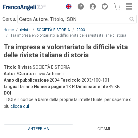
Menu
Cerca:
Main content
Home
riviste
SOCIETÀ E STORIA
2003
Tra impresa e volontariato la difficile vita delle riviste italiane di storia
Tra impresa e volontariato la difficile vita
delle riviste italiane di storia
Titolo Rivista
SOCIETÀ E STORIA
Autori/Curatori
Livio Antonielli
Anno di pubblicazione
2004
Fascicolo
2003/100-101
Lingua
Italiano
Numero pagine
13
P.
Dimensione file
49 KB
DOI
Il DOI è il codice a barre della proprietà intellettuale: per saperne di
più
clicca qui
ANTEPRIMA
CITAMI