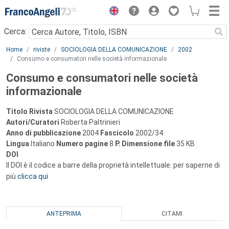
Menu
Cerca:
Main content
Home
riviste
SOCIOLOGIA DELLA COMUNICAZIONE
2002
Consumo e consumatori nelle società informazionale
Consumo e consumatori nelle società
informazionale
Titolo Rivista
SOCIOLOGIA DELLA COMUNICAZIONE
Autori/Curatori
Roberta Paltrinieri
Anno di pubblicazione
2004
Fascicolo
2002/34
Lingua
Italiano
Numero pagine
8
P.
Dimensione file
35 KB
DOI
Il DOI è il codice a barre della proprietà intellettuale: per saperne di
più
clicca qui
ANTEPRIMA
CITAMI