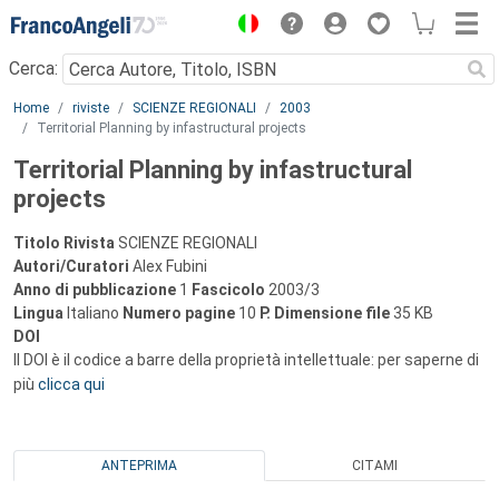
Menu
Cerca:
Main content
Home
riviste
SCIENZE REGIONALI
2003
Territorial Planning by infastructural projects
Territorial Planning by infastructural
projects
Titolo Rivista
SCIENZE REGIONALI
Autori/Curatori
Alex Fubini
Anno di pubblicazione
1
Fascicolo
2003/3
Lingua
Italiano
Numero pagine
10
P.
Dimensione file
35 KB
DOI
Il DOI è il codice a barre della proprietà intellettuale: per saperne di
più
clicca qui
ANTEPRIMA
CITAMI