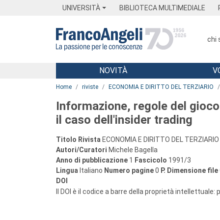
Menu
Main content
Footer
Menu
UNIVERSITÀ
BIBLIOTECA MULTIMEDIALE
chi
NOVITÀ
V
Main content
Home
riviste
ECONOMIA E DIRITTO DEL TERZIARIO
Informazione, regole del gioco 
il caso dell'insider trading
Titolo Rivista
ECONOMIA E DIRITTO DEL TERZIARIO
Autori/Curatori
Michele Bagella
Anno di pubblicazione
1
Fascicolo
1991/3
Lingua
Italiano
Numero pagine
0
P.
Dimensione file
DOI
Il DOI è il codice a barre della proprietà intellettuale: