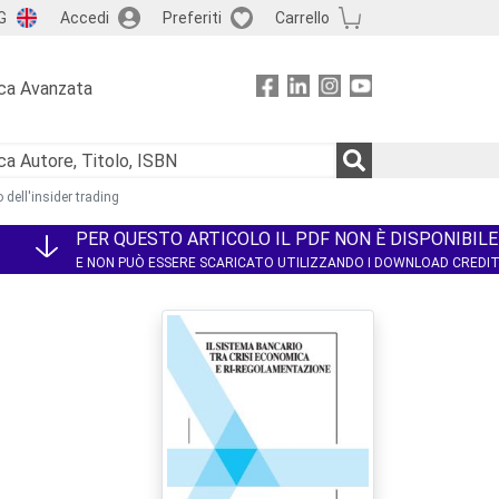
G
Accedi
Preferiti
Carrello
ca Avanzata
 dell'insider trading
PER QUESTO ARTICOLO IL PDF NON È DISPONIBILE
E NON PUÒ ESSERE SCARICATO UTILIZZANDO I DOWNLOAD CREDI