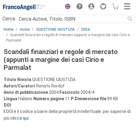
Menu
Cerca:
Main content
Home
riviste
QUESTIONE GIUSTIZIA
2004
Scandali finanziari e regole di mercato (appunti a margine dei casi Cirio e
Parmalat
Scandali finanziari e regole di mercato
(appunti a margine dei casi Cirio e
Parmalat
Titolo Rivista
QUESTIONE GIUSTIZIA
Autori/Curatori
Renato Rordof
Anno di pubblicazione
2004
Fascicolo
2004/4
Lingua
Italiano
Numero pagine
11
P.
Dimensione file
89 KB
DOI
Il DOI è il codice a barre della proprietà intellettuale: per saperne di
più
clicca qui