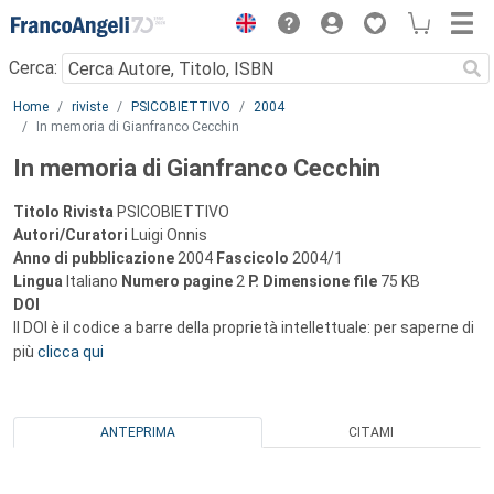
Menu
Cerca:
Main content
Home
riviste
PSICOBIETTIVO
2004
In memoria di Gianfranco Cecchin
In memoria di Gianfranco Cecchin
Titolo Rivista
PSICOBIETTIVO
Autori/Curatori
Luigi Onnis
Anno di pubblicazione
2004
Fascicolo
2004/1
Lingua
Italiano
Numero pagine
2
P.
Dimensione file
75 KB
DOI
Il DOI è il codice a barre della proprietà intellettuale: per saperne di
più
clicca qui
ANTEPRIMA
CITAMI