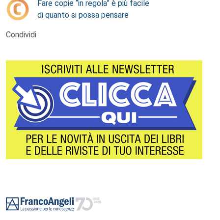
Fare copie “in regola” è più facile
di quanto si possa pensare
Condividi :
Footer