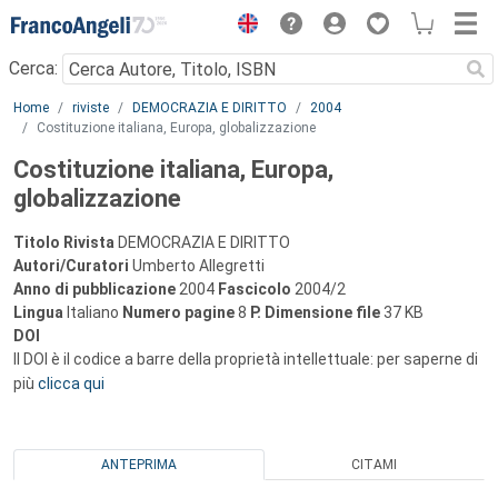
Menu
Cerca:
Main content
Home
riviste
DEMOCRAZIA E DIRITTO
2004
Costituzione italiana, Europa, globalizzazione
Costituzione italiana, Europa,
globalizzazione
Titolo Rivista
DEMOCRAZIA E DIRITTO
Autori/Curatori
Umberto Allegretti
Anno di pubblicazione
2004
Fascicolo
2004/2
Lingua
Italiano
Numero pagine
8
P.
Dimensione file
37 KB
DOI
Il DOI è il codice a barre della proprietà intellettuale: per saperne di
più
clicca qui
ANTEPRIMA
CITAMI