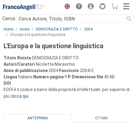
Menu
Cerca:
Main content
Home
riviste
DEMOCRAZIA E DIRITTO
2004
L'Europa e la questione linguistica
L'Europa e la questione linguistica
Titolo Rivista
DEMOCRAZIA E DIRITTO
Autori/Curatori
Nicoletta Maraschio
Anno di pubblicazione
2004
Fascicolo
2004/2
Lingua
Italiano
Numero pagine
9
P.
Dimensione file
45 KB
DOI
Il DOI è il codice a barre della proprietà intellettuale: per saperne di
più
clicca qui
ANTEPRIMA
CITAMI