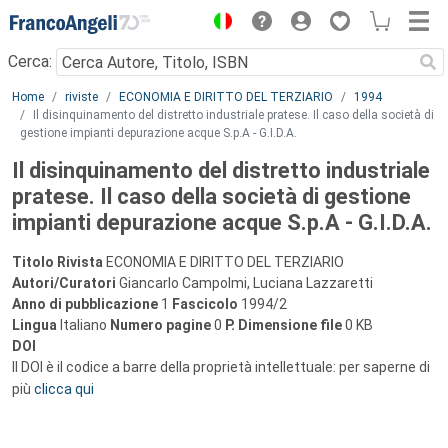
Menu
Cerca:
Main content
Home
riviste
ECONOMIA E DIRITTO DEL TERZIARIO
1994
Il disinquinamento del distretto industriale pratese. Il caso della società di
gestione impianti depurazione acque S.p.A - G.I.D.A.
Il disinquinamento del distretto industriale
pratese. Il caso della società di gestione
impianti depurazione acque S.p.A - G.I.D.A.
Titolo Rivista
ECONOMIA E DIRITTO DEL TERZIARIO
Autori/Curatori
Giancarlo Campolmi, Luciana Lazzaretti
Anno di pubblicazione
1
Fascicolo
1994/2
Lingua
Italiano
Numero pagine
0
P.
Dimensione file
0 KB
DOI
Il DOI è il codice a barre della proprietà intellettuale: per saperne di
più
clicca qui