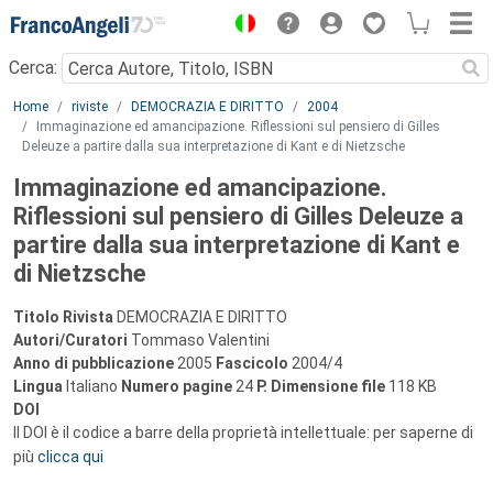
Menu
Cerca:
Main content
Home
riviste
DEMOCRAZIA E DIRITTO
2004
Immaginazione ed amancipazione. Riflessioni sul pensiero di Gilles
Deleuze a partire dalla sua interpretazione di Kant e di Nietzsche
Immaginazione ed amancipazione.
Riflessioni sul pensiero di Gilles Deleuze a
partire dalla sua interpretazione di Kant e
di Nietzsche
Titolo Rivista
DEMOCRAZIA E DIRITTO
Autori/Curatori
Tommaso Valentini
Anno di pubblicazione
2005
Fascicolo
2004/4
Lingua
Italiano
Numero pagine
24
P.
Dimensione file
118 KB
DOI
Il DOI è il codice a barre della proprietà intellettuale: per saperne di
più
clicca qui