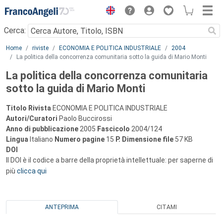
Menu
Cerca:
Main content
Home
riviste
ECONOMIA E POLITICA INDUSTRIALE
2004
La politica della concorrenza comunitaria sotto la guida di Mario Monti
La politica della concorrenza comunitaria
sotto la guida di Mario Monti
Titolo Rivista
ECONOMIA E POLITICA INDUSTRIALE
Autori/Curatori
Paolo Buccirossi
Anno di pubblicazione
2005
Fascicolo
2004/124
Lingua
Italiano
Numero pagine
15
P.
Dimensione file
57 KB
DOI
Il DOI è il codice a barre della proprietà intellettuale: per saperne di
più
clicca qui
ANTEPRIMA
CITAMI