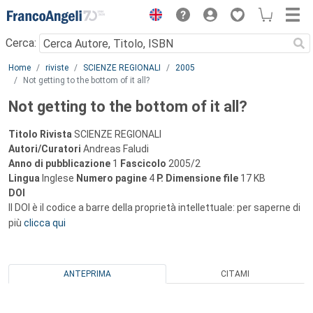
Menu
Cerca:
Main content
Home
riviste
SCIENZE REGIONALI
2005
Not getting to the bottom of it all?
Not getting to the bottom of it all?
Titolo Rivista
SCIENZE REGIONALI
Autori/Curatori
Andreas Faludi
Anno di pubblicazione
1
Fascicolo
2005/2
Lingua
Inglese
Numero pagine
4
P.
Dimensione file
17 KB
DOI
Il DOI è il codice a barre della proprietà intellettuale: per saperne di
più
clicca qui
ANTEPRIMA
CITAMI