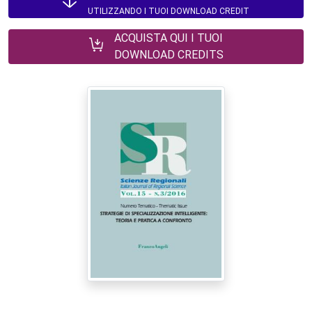
UTILIZZANDO I TUOI DOWNLOAD CREDIT
ACQUISTA QUI I TUOI
DOWNLOAD CREDITS